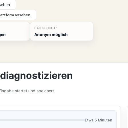
nsehen
lattform ansehen
DATENSCHUTZ
gen
Anonym möglich
diagnostizieren
Eingabe startet und speichert
Etwa 5 Minuten