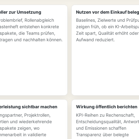
ller zur Umsetzung
Nutzen vor dem Einkauf bele
roblembrief, Rollenabgleich
Baselines, Zielwerte und Prüfp
astenheft entstehen konkrete
zeigen früh, ob ein KI-Arbeitsp
tspakete, die Teams prüfen,
Zeit spart, Qualität erhöht oder
tragen und nachhalten können.
Aufwand reduziert.
erleistung sichtbar machen
Wirkung öffentlich berichten
ngspartner, Projektrollen,
KPI-Reihen zu Rechenschaft,
rtien und wiederkehrende
Entscheidungsqualität, Antwort
tspakete zeigen, wo
und Emissionen schaffen
menarbeit in validierte
Transparenz über belegte