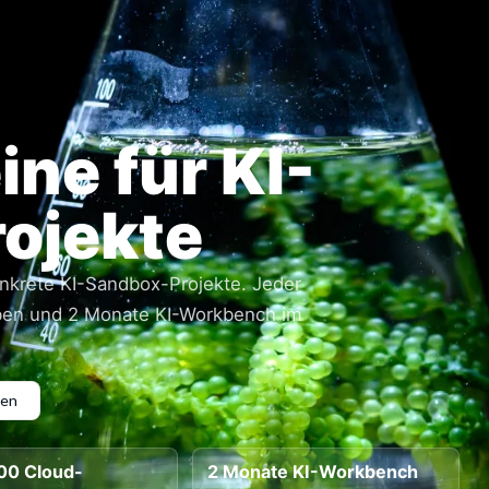
ne für KI-
ojekte
onkrete KI-Sandbox-Projekte. Jeder
ben und 2 Monate KI-Workbench im
hen
00 Cloud-
2 Monate KI-Workbench